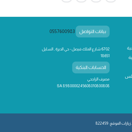
بيانات التواصل
0557600983
ية
6702 شارع الملك فيصل - حي الديرة , السليل
18651
ة
الحسابات البنكية
لس
مصرف الراجحي
SA 8980000245608010800808
يارات الموقع: 822459