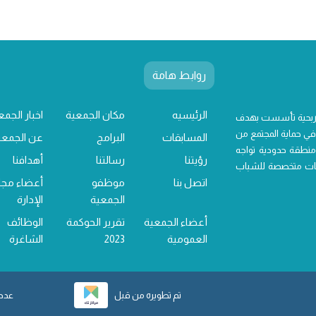
روابط هامة
الرئيسيه
مكان الجمعية
اخبار الجمع
 ربحية تأسست بهدف
ي حماية المجتمع من
المسابقات
البرامج
عن الجمعي
منطقة حدودية تواجه
رؤيتنا
رسالتنا
أهدافنا
خدمات متخصصة للشباب
اتصل بنا
موظفو
أعضاء مج
الجمعية
الإدارة
أعضاء الجمعية
تقرير الحوكمة
الوظائف
العمومية
2023
الشاغرة
تم تطويره من قبل
عدد ز