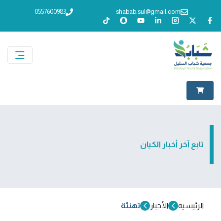
0557600983
shabab.sul@gmail.com
تابع آخر أخبار الكيان
الرئيسية
الأخبار
تهنئة