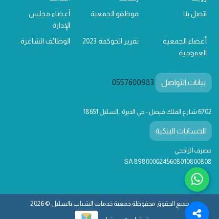
اتصل بنا
موظفو الجمعية
أعضاء مجلس
الإدارة
أعضاء الجمعية
تقرير الحوكمة 2023
الوظائف الشاغرة
العمومية
بيانات التواصل
0557600983
6702 شارع الملك فيصل - حي الديرة , السليل 18651
الحسابات البنكية
مصرف الراجحي
SA 8980000245608010800808
جميع الحقوق محفوظة جمعية خدمات الشباب بالسليل © 2026