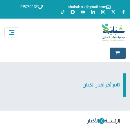
0557600983
shabab.sul@gmail.com
تابع آخر أخبار الكيان
الرئيسية
الأخبار