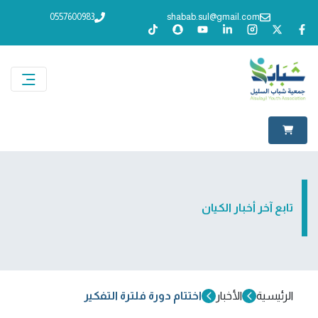
0557600983
shabab.sul@gmail.com
تابع آخر أخبار الكيان
الرئيسية
الأخبار
اختتام دورة فلترة التفكير