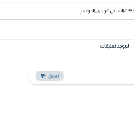
ا🌹 #السليل #وادي_الدواسر
لايوجد تعليقات