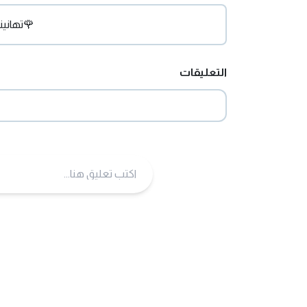
🌹تهانين
التعليقات