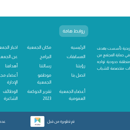
روابط هامة
الرئيسيه
مكان الجمعية
اخبار الجمع
 ربحية تأسست بهدف
ي حماية المجتمع من
المسابقات
البرامج
عن الجمعي
منطقة حدودية تواجه
رؤيتنا
رسالتنا
أهدافنا
خدمات متخصصة للشباب
اتصل بنا
موظفو
أعضاء مج
الجمعية
الإدارة
أعضاء الجمعية
تقرير الحوكمة
الوظائف
العمومية
2023
الشاغرة
تم تطويره من قبل
عدد ز