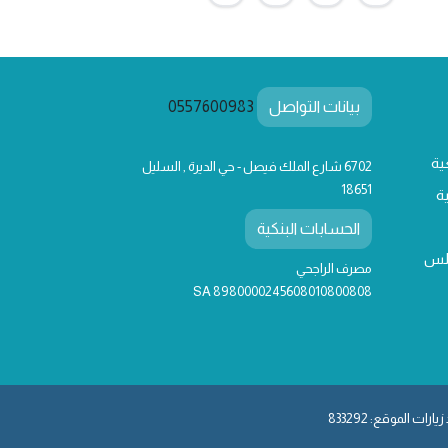
بيانات التواصل
0557600983
ية
6702 شارع الملك فيصل - حي الديرة , السليل
18651
ة
الحسابات البنكية
لس
مصرف الراجحي
SA 8980000245608010800808
يارات الموقع: 833292