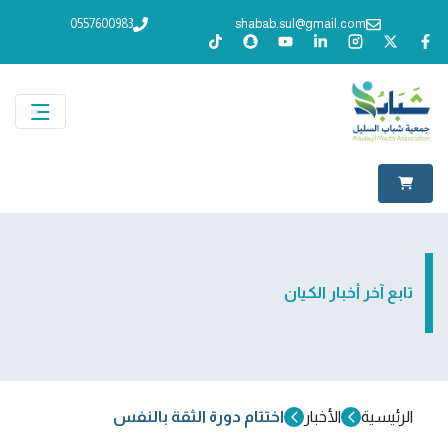
0557600983
shabab.sul@gmail.com
تابع آخر أخبار الكيان
الرئيسية
الأخبار
اختتام دورة الثقة بالنفس