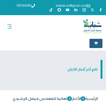
0557600983
shabab.sul@gmail.com
تابع آخر أخبار الكيان
الرئيسية
الأخبار
تهانينا للمهندس فيصل الرشيدي