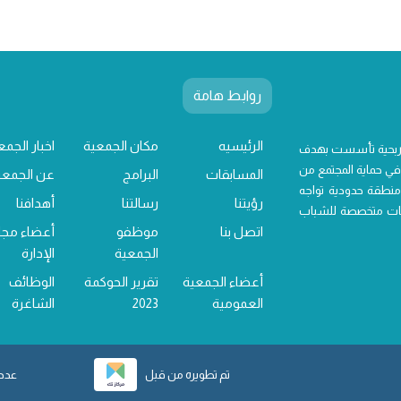
روابط هامة
الرئيسيه
مكان الجمعية
اخبار الجمع
 ربحية تأسست بهدف
ي حماية المجتمع من
المسابقات
البرامج
عن الجمعي
منطقة حدودية تواجه
رؤيتنا
رسالتنا
أهدافنا
خدمات متخصصة للشباب
اتصل بنا
موظفو
أعضاء مج
الجمعية
الإدارة
أعضاء الجمعية
تقرير الحوكمة
الوظائف
العمومية
2023
الشاغرة
تم تطويره من قبل
عدد ز