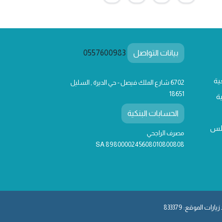
بيانات التواصل
0557600983
ية
6702 شارع الملك فيصل - حي الديرة , السليل
18651
ة
الحسابات البنكية
لس
مصرف الراجحي
SA 8980000245608010800808
يارات الموقع: 833379