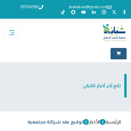
0557600983
shabab.sul@gmail.com
تابع آخر أخبار الكيان
الرئيسية
الأخبار
توقيع عقد شراكة مجتمعية