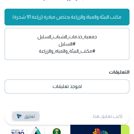
مكتب البيئة والمياة والزراعة يحتضن مبادرة (زراعة 91 شجرة)
جمعية_خدمات_الشباب_السليل
#السليل
#مكتب_البيئة_والمياه_والزراعة
التعليقات
لايوجد تعليقات