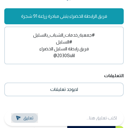
فريق الرابطة الخضراء يتبنى مبادرة زراعة 91 شجرة
#جمعية_خدمات_الشباب_بالسليل
#السليل
فريق رابطة السليل الخضراء
@2030Sulil
التعليقات
لايوجد تعليقات