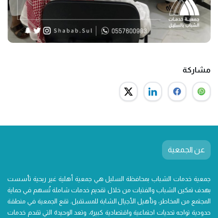
مشاركة
عن الجمعية
جمعية خدمات الشباب بمحافظة السليل هي جمعية أهلية غير ربحية تأسست
بهدف تمكين الشباب والفتيات من خلال تقديم خدمات شاملة تُسهم في حماية
المجتمع من المخاطر، وتأهيل الأجيال الشابة للمستقبل. تقع الجمعية في منطقة
حدودية تواجه تحديات اجتماعية واقتصادية كبيرة، وتعد الوحيدة التي تقدم خدمات