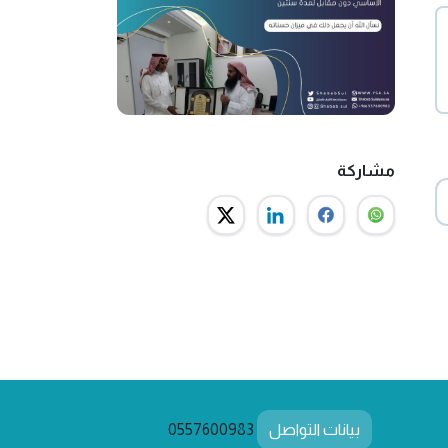
مشاركة
بيانات التواصل
0557600983