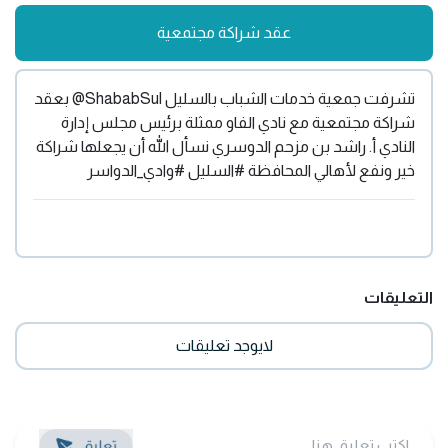
عقد شراكة مجتمعية
‏تشرفت جمعية خدمات الشباب بالسليل ‎@ShababSul بعقد
شراكة مجتمعية مع نادي الفاو ممثلة برئيس مجلس إدارة
النادي أ. راشد بن مزحم الدوسري نسأل الله أن يجعلها شراكة
خير ونفع لأهالي المحافظة ‎#السليل ‎#وادي_الدواسر
التعليقات
لايوجد تعليقات