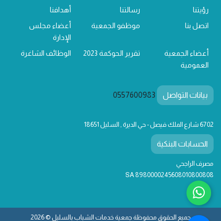
رؤيتنا
رسالتنا
أهدافنا
اتصل بنا
موظفو الجمعية
أعضاء مجلس
الإدارة
أعضاء الجمعية
تقرير الحوكمة 2023
الوظائف الشاغرة
العمومية
بيانات التواصل
0557600983
6702 شارع الملك فيصل - حي الديرة , السليل 18651
الحسابات البنكية
مصرف الراجحي
SA 8980000245608010800808
جميع الحقوق محفوظة جمعية خدمات الشباب بالسليل © 2026